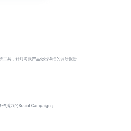
分析工具，针对每款产品做出详细的调研报告
。
上市。
路，及时优化和调整产品策略。
的Social Campaign；
产品的认同感。