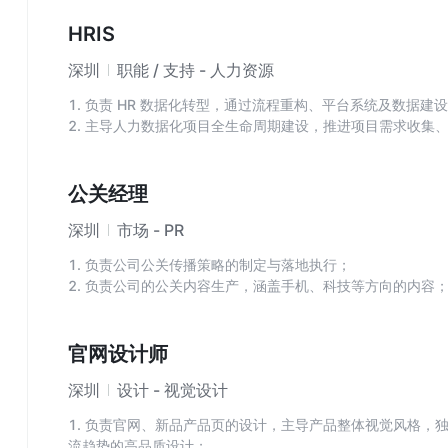
3. 在外部调研机构帮助下，管理和维护品牌指标监测体系；
HRIS
深圳
职能 / 支持 - 人力资源
1. 负责 HR 数据化转型，通过流程重构、平台系统及数据建
2. 主导人力数据化项目全生命周期建设，推进项目需求收集
测试及项目验收;
3. 担任人力资源系统和应用程序的培训师，设计并实施最终
公关经理
深圳
市场 - PR
1. 负责公司公关传播策略的制定与落地执行；
2. 负责公司的公关内容生产，涵盖手机、科技等方向的内容
3. 负责媒体关系的拓展与维护；
4. 负责公关侧整合传播项目的策划与执行，并对传播的量化
5. 有和agency合作的经验，善于管理供应商 。
官网设计师
深圳
设计 - 视觉设计
1. 负责官网、新品产品页的设计，主导产品整体视觉风格，
流趋势的高品质设计；