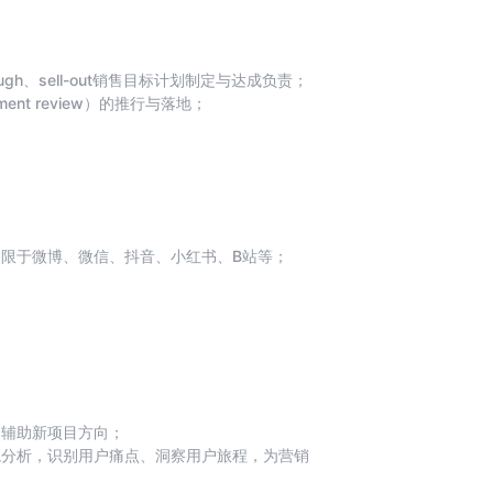
rough、sell-out销售目标计划制定与达成负责；
ent review）的推行与落地；
；通过有效的客户PSI管理，有效监控
理渠道伙伴的价格，信用、回款、返利等；建立健康的
；制定客户TCO（Total Channel
不限于微博、微信、抖音、小红书、B站等；
产品的认同感。
，辅助新项目方向；
境分析，识别用户痛点、洞察用户旅程，为营销