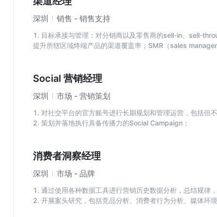
渠道经理
深圳
销售 - 销售支持
1. 目标承接与管理：对分销商以及零售商的sell-in、sell-th
提升所辖区域终端产品的渠道覆盖率；SMR（sales managem
2. 客户管理：和渠道伙伴制定联合的生意计划和联合营销计划
DOS（Day of sale）走势，制定合理的要货计划；管
合作关系；
Social 营销经理
3. 渠道拓展：渠道客户的选择、认证；新产品上市的渠道规划与沟通
深圳
市场 - 营销策划
Offer）计划。
1. 对社交平台的官方账号进行长期规划和管理运营，包括但
2. 策划并落地执行具备传播力的Social Campaign；
3. 负责社交及电商平台的内容种草和KOL合作；
4. 负责社交平台的媒介资源投放；
5. 负责维护社交媒体上的粉丝用户关系，增强粉丝对品牌和
消费者洞察经理
深圳
市场 - 品牌
1. 通过使用各种数据工具进行营销历史数据分析，总结规律
2. 开展案头研究，包括竞品分析、消费者行为分析、媒体环
决策提供输入；