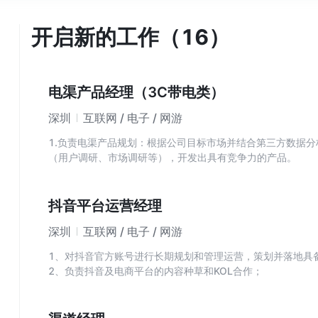
开启新的工作（16）
电渠产品经理（3C带电类）
深圳
互联网 / 电子 / 网游
1.负责电渠产品规划：根据公司目标市场并结合第三方数据
（用户调研、市场调研等），开发出具有竞争力的产品。
2.把握产品发展周期：及时掌握市场动态，定期完成产品升级
3.负责新品上市：协调资源把控项目关键节点，确保新品顺利
4.过程管理：负责产品上市后的数据监控，不断优化供应链
抖音平台运营经理
深圳
互联网 / 电子 / 网游
1、对抖音官方账号进行长期规划和管理运营，策划并落地具备传播力
2、负责抖音及电商平台的内容种草和KOL合作；
3、负责抖音平台的媒介资源投放；
4、负责维护社交媒体上的粉丝用户关系，增强粉丝对品牌和